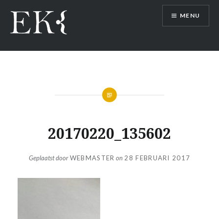
Naar
MENU
de
inhoud
springen
20170220_135602
Geplaatst door
WEBMASTER
on
28 FEBRUARI 2017