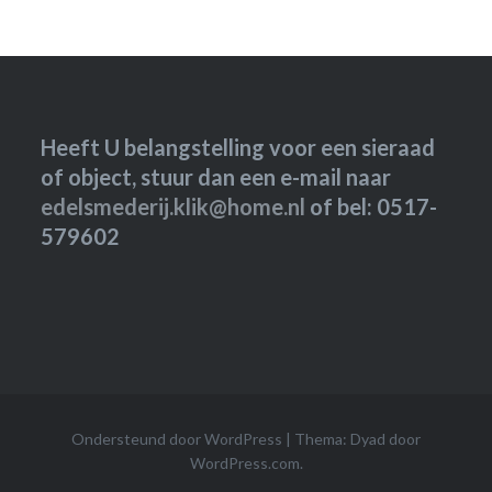
Heeft U belangstelling voor een sieraad
of object, stuur dan een e-mail naar
edelsmederij.klik@home.nl
of bel: 0517-
579602
Ondersteund door WordPress
|
Thema: Dyad door
WordPress.com
.