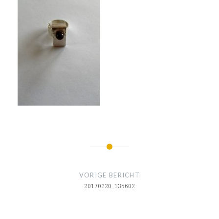
Bericht
navigatie
VORIGE BERICHT
20170220_135602