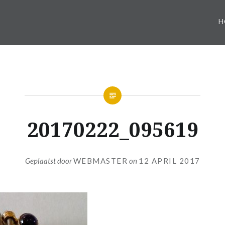
H
20170222_095619
Geplaatst door
WEBMASTER
on
12 APRIL 2017