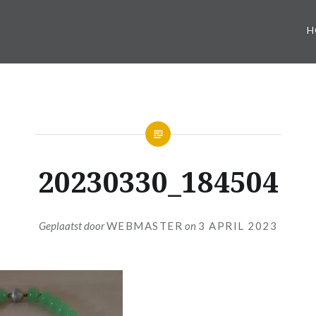
H
20230330_184504
Geplaatst door
WEBMASTER
on
3 APRIL 2023