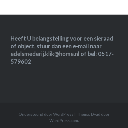
Heeft U belangstelling voor een sieraad
of object, stuur dan een e-mail naar
edelsmederij.klik@home.nl
of bel: 0517-
579602
Ondersteund door WordPress
|
Thema: Dyad door
WordPress.com
.