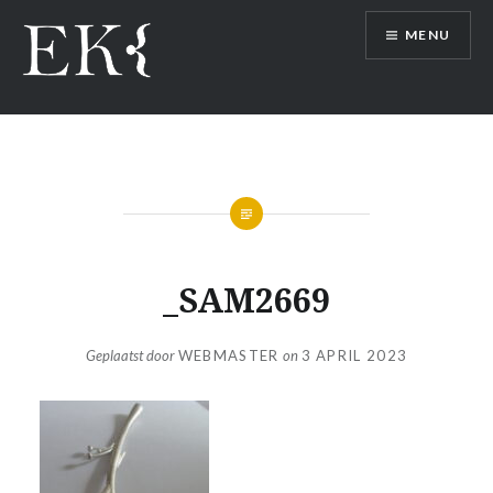
Naar
MENU
de
inhoud
springen
_SAM2669
Geplaatst door
WEBMASTER
on
3 APRIL 2023