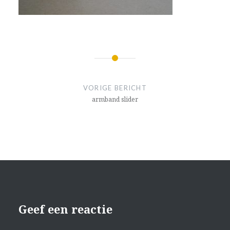
Bericht
navigatie
VORIGE BERICHT
armband slider
Geef een reactie