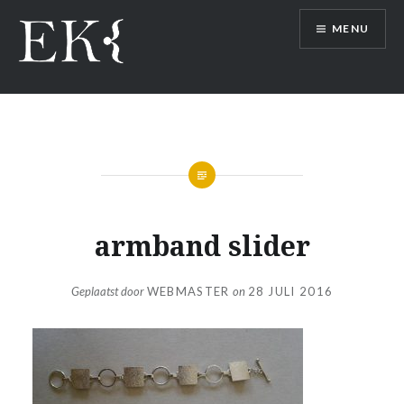
Naar
MENU
de
inhoud
springen
armband slider
Geplaatst door
WEBMASTER
on
28 JULI 2016