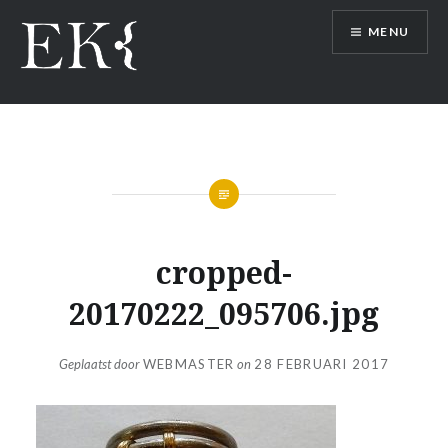
Naar
MENU
de
inhoud
springen
cropped-
20170222_095706.jpg
Geplaatst door
WEBMASTER
on
28 FEBRUARI 2017