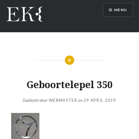
Naar
MENU
de
inhoud
springen
Geboortelepel 350
Geplaatst door
WEBMASTER
on
29 APRIL 2019