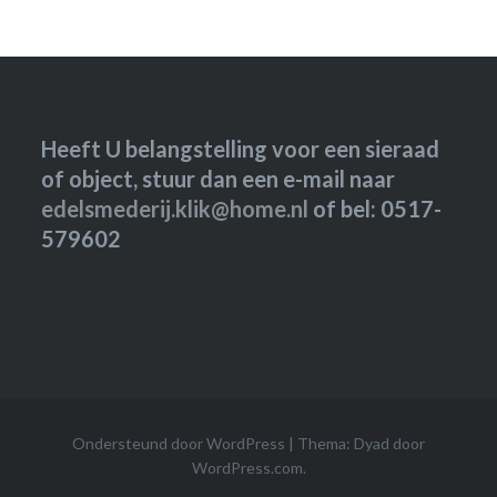
Heeft U belangstelling voor een sieraad
of object, stuur dan een e-mail naar
edelsmederij.klik@home.nl
of bel: 0517-
579602
Ondersteund door WordPress
|
Thema: Dyad door
WordPress.com
.