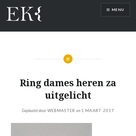
Naar
MENU
de
inhoud
springen
Ring dames heren za
uitgelicht
Geplaatst door
WEBMASTER
on
1 MAART 2017